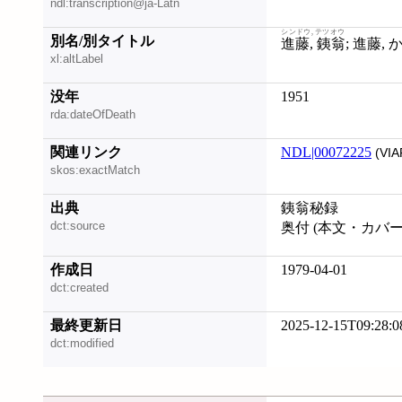
ndl:transcription@ja-Latn
シンドウ, テツオウ
別名/別タイトル
進藤, 銕翁
; 進藤,
xl:altLabel
没年
1951
rda:dateOfDeath
関連リンク
NDL|00072225
(VIA
skos:exactMatch
出典
銕翁秘録
dct:source
奥付 (本文・カバ
作成日
1979-04-01
dct:created
最終更新日
2025-12-15T09:28:0
dct:modified