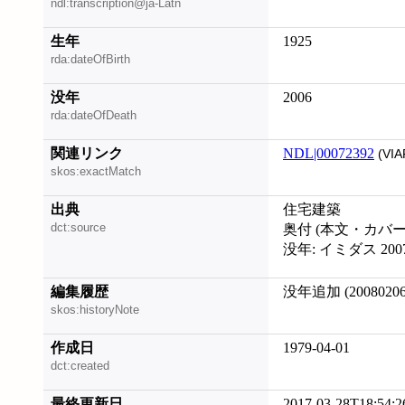
ndl:transcription@ja-Latn
生年
1925
rda:dateOfBirth
没年
2006
rda:dateOfDeath
関連リンク
NDL|00072392
(VIA
skos:exactMatch
出典
住宅建築
dct:source
奥付 (本文・カバ
没年: イミダス 200
編集履歴
没年追加 (20080206
skos:historyNote
作成日
1979-04-01
dct:created
最終更新日
2017-03-28T18:54:2