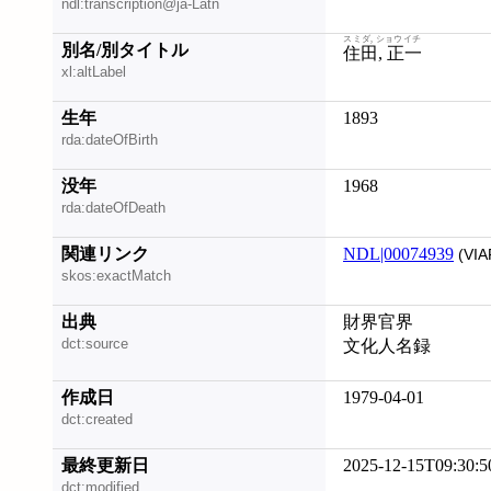
ndl:transcription@ja-Latn
スミダ, ショウイチ
別名/別タイトル
住田, 正一
xl:altLabel
生年
1893
rda:dateOfBirth
没年
1968
rda:dateOfDeath
関連リンク
NDL|00074939
(VIA
skos:exactMatch
出典
財界官界
dct:source
文化人名録
作成日
1979-04-01
dct:created
最終更新日
2025-12-15T09:30:5
dct:modified