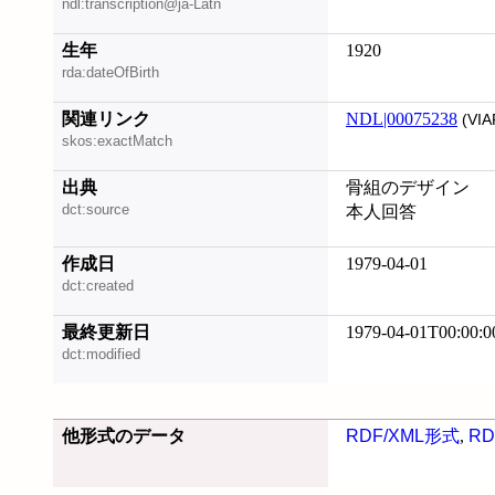
ndl:transcription@ja-Latn
生年
1920
rda:dateOfBirth
関連リンク
NDL|00075238
(VIA
skos:exactMatch
出典
骨組のデザイン
dct:source
本人回答
作成日
1979-04-01
dct:created
最終更新日
1979-04-01T00:00:0
dct:modified
他形式のデータ
RDF/XML形式
,
RD