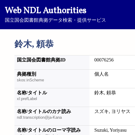
Web NDL Authorities
国立国会図書館典拠データ検索・提供サービス
鈴木, 頼恭
国立国会図書館典拠ID
00076256
典拠種別
個人名
skos:inScheme
名称/タイトル
鈴木, 頼恭
xl:prefLabel
名称/タイトルのカナ読み
スズキ, ヨリヤス
ndl:transcription@ja-Kana
名称/タイトルのローマ字読み
Suzuki, Yoriyasu