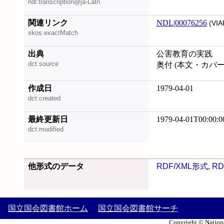
ndl:transcription@ja-Latn
関連リンク
NDL|00076256
(VIA
skos:exactMatch
出典
公害教育の実践
dct:source
奥付 (本文・カバ
作成日
1979-04-01
dct:created
最終更新日
1979-04-01T00:00:0
dct:modified
他形式のデータ
RDF/XML形式
,
RD
国立国会図書館ホーム
国立国会図書館サーチ
Copyright © Nationa