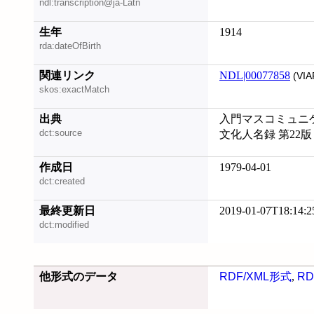
ndl:transcription@ja-Latn
生年
1914
rda:dateOfBirth
関連リンク
NDL|00077858
(VIA
skos:exactMatch
出典
入門マスコミュニ
dct:source
文化人名録 第22版
作成日
1979-04-01
dct:created
最終更新日
2019-01-07T18:14:2
dct:modified
他形式のデータ
RDF/XML形式
,
RD