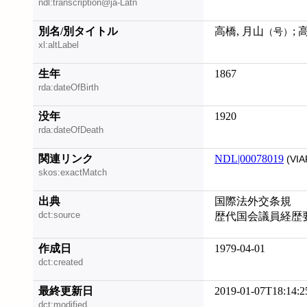
ndl:transcription@ja-Latn
別名/別タイトル
高橋, 月山
; 
（号）
xl:altLabel
生年
1867
rda:dateOfBirth
没年
1920
rda:dateOfDeath
関連リンク
NDL|00078019
(VIA
skos:exactMatch
出典
国際法外交条規
dct:source
歴代国会議員経歴
作成日
1979-04-01
dct:created
最終更新日
2019-01-07T18:14:2
dct:modified