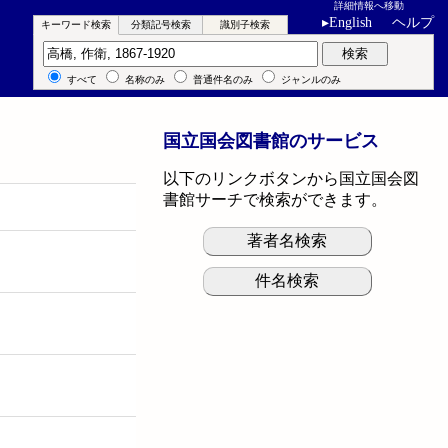
詳細情報へ移動
▸
English
ヘルプ
キーワード検索
分類記号検索
識別子検索
キーワード検索
検索
すべて
名称のみ
普通件名のみ
ジャンルのみ
国立国会図書館のサービス
以下のリンクボタンから国立国会図
書館サーチで検索ができます。
著者名検索
件名検索