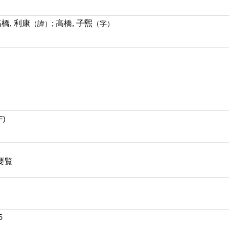
高橋, 利康
; 高橋, 子煕
（諱）
（字）
F)
要覧
5