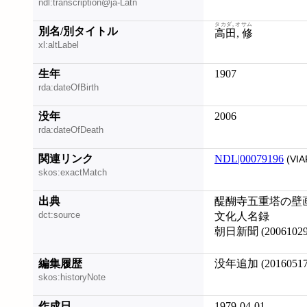
ndl:transcription@ja-Latn
タカダ, オサム
別名/別タイトル
高田, 修
xl:altLabel
生年
1907
rda:dateOfBirth
没年
2006
rda:dateOfDeath
関連リンク
NDL|00079196
(VIA
skos:exactMatch
出典
醍醐寺五重塔の壁
dct:source
文化人名録
朝日新聞 (2006102
編集履歴
没年追加 (20160517
skos:historyNote
作成日
1979-04-01