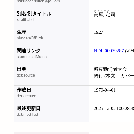
ndl:transcription@ja-Latn
タカヤ, サダクニ
別名/別タイトル
高屋, 定國
xl:altLabel
生年
1927
rda:dateOfBirth
関連リンク
NDL|00079287
(VIA
skos:exactMatch
出典
極東勤労者大会
dct:source
奥付 (本文・カバ
作成日
1979-04-01
dct:created
最終更新日
2025-12-02T09:28:3
dct:modified