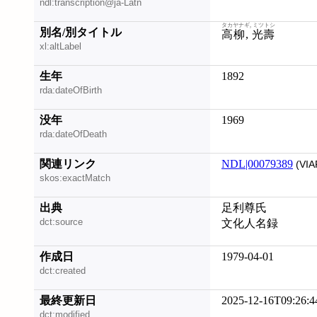
ndl:transcription@ja-Latn
タカヤナギ, ミツトシ
別名/別タイトル
高柳, 光壽
xl:altLabel
生年
1892
rda:dateOfBirth
没年
1969
rda:dateOfDeath
関連リンク
NDL|00079389
(VIA
skos:exactMatch
出典
足利尊氏
dct:source
文化人名録
作成日
1979-04-01
dct:created
最終更新日
2025-12-16T09:26:4
dct:modified