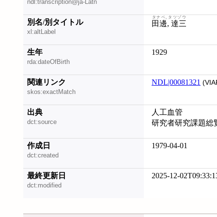
ndl:transcription@ja-Latn
タナベ, タツゾウ
別名/別タイトル
田邊, 達三
xl:altLabel
生年
1929
rda:dateOfBirth
関連リンク
NDL|00081321
(VIA
skos:exactMatch
出典
人工血管
dct:source
研究者研究課題総
作成日
1979-04-01
dct:created
最終更新日
2025-12-02T09:33:1
dct:modified