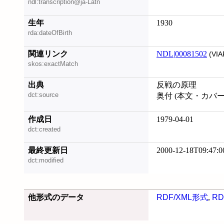
ndl:transcription@ja-Latn
生年
1930
rda:dateOfBirth
関連リンク
NDL|00081502
(VIA
skos:exactMatch
出典
反戦の原理
dct:source
奥付 (本文・カバ
作成日
1979-04-01
dct:created
最終更新日
2000-12-18T09:47:0
dct:modified
他形式のデータ
RDF/XML形式
,
RD