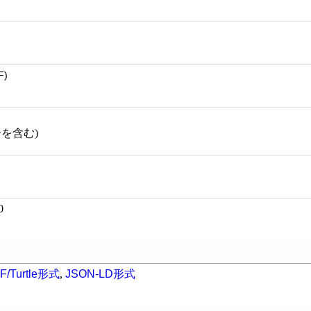
F)
ーを含む)
0
F/Turtle形式
,
JSON-LD形式