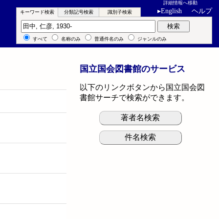
詳細情報へ移動
▸
English
ヘルプ
キーワード検索
分類記号検索
識別子検索
キーワード検索
検索
すべて
名称のみ
普通件名のみ
ジャンルのみ
国立国会図書館のサービス
以下のリンクボタンから国立国会図
書館サーチで検索ができます。
著者名検索
件名検索