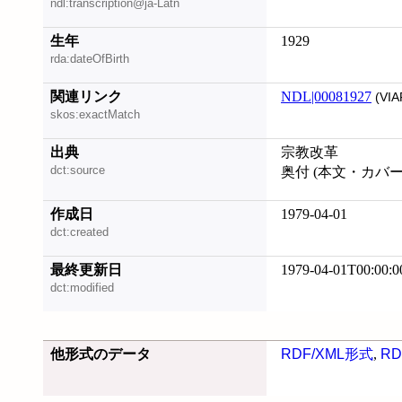
ndl:transcription@ja-Latn
生年
1929
rda:dateOfBirth
関連リンク
NDL|00081927
(VIA
skos:exactMatch
出典
宗教改革
dct:source
奥付 (本文・カバ
作成日
1979-04-01
dct:created
最終更新日
1979-04-01T00:00:0
dct:modified
他形式のデータ
RDF/XML形式
,
RD