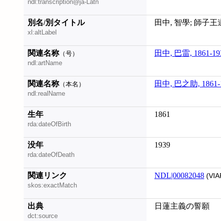
ndl:transcription@ja-Latn
別名/別タイトル
田中, 智學; 師子
xl:altLabel
関連名称
田中, 巴雷, 1861-19
（号）
ndl:artName
関連名称
田中, 巴之助, 1861-
（本名）
ndl:realName
生年
1861
rda:dateOfBirth
没年
1939
rda:dateOfDeath
関連リンク
NDL|00082048
(VIA
skos:exactMatch
出典
日蓮主義の誓願
dct:source