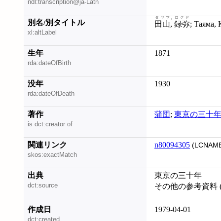
ndl:transcription@ja-Latn
タヤマ, ロクヤ
別名/別タイトル
田山, 録弥
xl:altLabel
生年
1871
rda:dateOfBirth
没年
1930
rda:dateOfDeath
著作
蒲団
;
東京の三十
is dct:creator of
関連リンク
n80094305
(LCNAME
skos:exactMatch
出典
東京の三十年
dct:source
その他の参考資料 
作成日
1979-04-01
dct:created