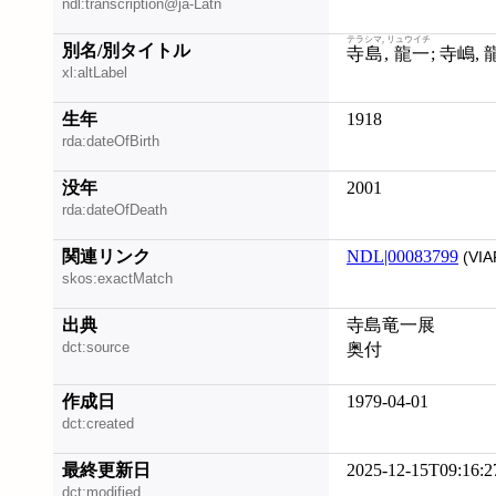
ndl:transcription@ja-Latn
テラシマ, リュウイチ
別名/別タイトル
寺島, 龍一
; 寺嶋,
xl:altLabel
生年
1918
rda:dateOfBirth
没年
2001
rda:dateOfDeath
関連リンク
NDL|00083799
(VIA
skos:exactMatch
出典
寺島竜一展
dct:source
奥付
作成日
1979-04-01
dct:created
最終更新日
2025-12-15T09:16:2
dct:modified