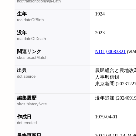
ndl:transcription@ja-Latn
生年
1924
rda:dateOfBirth
没年
2023
rda:dateOfDeath
関連リンク
NDL|00083821
(VIA
skos:exactMatch
出典
農民組合と農地改
dct:source
人事興信録
東京新聞 (20231227
編集履歴
没年追加 (20240919
skos:historyNote
作成日
1979-04-01
dct:created
最終更新日
2024-09-19T14:24:4