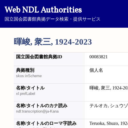
Web NDL Authorities
国立国会図書館典拠データ検索・提供サービス
暉峻, 衆三, 1924-2023
国立国会図書館典拠ID
00083821
典拠種別
個人名
skos:inScheme
名称/タイトル
暉峻, 衆三, 1924-20
xl:prefLabel
名称/タイトルのカナ読み
テルオカ, シュウゾウ,
ndl:transcription@ja-Kana
名称/タイトルのローマ字読み
Teruoka, Shuzo, 192