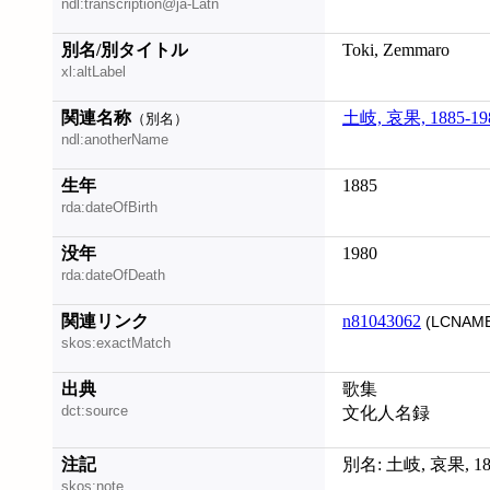
ndl:transcription@ja-Latn
別名/別タイトル
Toki, Zemmaro
xl:altLabel
関連名称
土岐, 哀果, 1885-19
（別名）
ndl:anotherName
生年
1885
rda:dateOfBirth
没年
1980
rda:dateOfDeath
関連リンク
n81043062
(LCNAME
skos:exactMatch
出典
歌集
dct:source
文化人名録
注記
別名: 土岐, 哀果, 188
skos:note