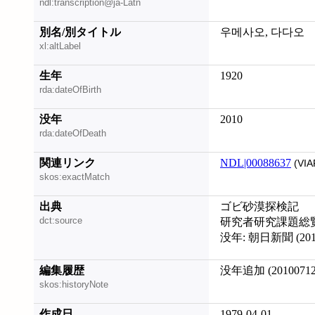
ndl:transcription@ja-Latn
別名/別タイトル
우메사오, 다다오
xl:altLabel
生年
1920
rda:dateOfBirth
没年
2010
rda:dateOfDeath
関連リンク
NDL|00088637
(VIA
skos:exactMatch
出典
ゴビ砂漠探検記
dct:source
研究者研究課題総覧 
没年: 朝日新聞 (2010
編集履歴
没年追加 (20100712
skos:historyNote
作成日
1979-04-01