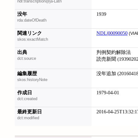
ndl:transcription@ja-Latn
没年
1939
rda:dateOfDeath
関連リンク
NDL|00090050
(VIA
skos:exactMatch
出典
判例契約解除法
dct:source
読売新聞 (19390202
編集履歴
没年追加 (20160418
skos:historyNote
作成日
1979-04-01
dct:created
最終更新日
2016-04-25T13:32:1
dct:modified