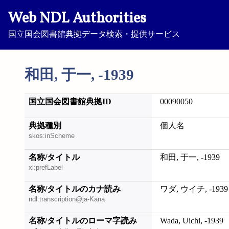
Web NDL Authorities
国立国会図書館典拠データ検索・提供サービス
和田, 于一, -1939
国立国会図書館典拠ID
00090050
典拠種別
個人名
skos:inScheme
名称/タイトル
和田, 于一, -1939
xl:prefLabel
名称/タイトルのカナ読み
ワダ, ウイチ, -1939
ndl:transcription@ja-Kana
名称/タイトルのローマ字読み
Wada, Uichi, -1939