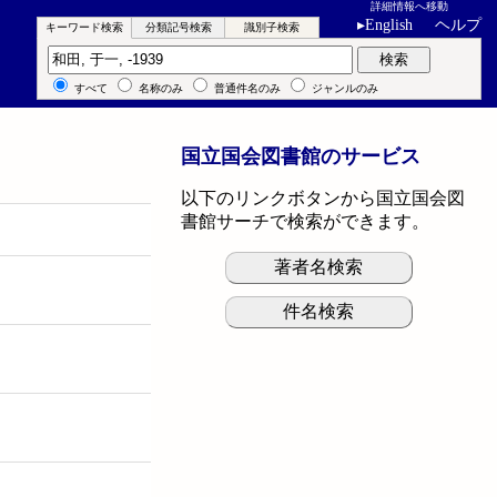
詳細情報へ移動
▸
English
ヘルプ
キーワード検索
分類記号検索
識別子検索
キーワード検索
検索
すべて
名称のみ
普通件名のみ
ジャンルのみ
国立国会図書館のサービス
以下のリンクボタンから国立国会図
書館サーチで検索ができます。
著者名検索
件名検索