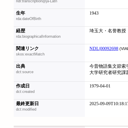
ndl:transcription@ja-Latn
生年
1943
rda:dateOfBirth
経歴
埼玉大・名誉教授
rda:biographicalInformation
関連リンク
NDL|00092698
(VIA
skos:exactMatch
出典
今昔物語集文節索
dct:source
大学研究者研究課
作成日
1979-04-01
dct:created
最終更新日
2025-09-09T10:18:1
dct:modified