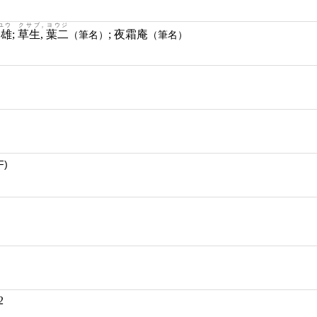
ユウ
クサブ, ヨウジ
資雄
;
草生, 葉二
; 夜霜庵
（筆名）
（筆名）
F)
2