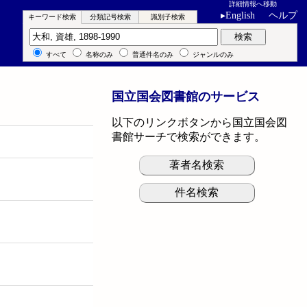
詳細情報へ移動
▸
English
ヘルプ
キーワード検索
分類記号検索
識別子検索
キーワード検索
検索
すべて
名称のみ
普通件名のみ
ジャンルのみ
国立国会図書館のサービス
以下のリンクボタンから国立国会図
書館サーチで検索ができます。
著者名検索
件名検索