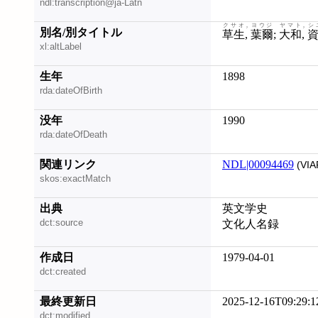
ndl:transcription@ja-Latn
クサオ, ヨウジ
ヤマト, シ
別名/別タイトル
草生, 葉爾
;
大和, 
xl:altLabel
生年
1898
rda:dateOfBirth
没年
1990
rda:dateOfDeath
関連リンク
NDL|00094469
(VIA
skos:exactMatch
出典
英文学史
dct:source
文化人名録
作成日
1979-04-01
dct:created
最終更新日
2025-12-16T09:29:1
dct:modified