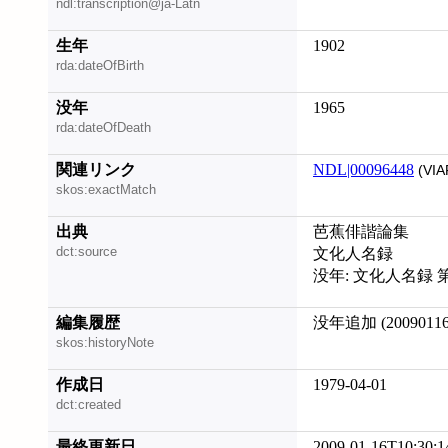
ndl:transcription@ja-Latn
生年
1902
rda:dateOfBirth
没年
1965
rda:dateOfDeath
関連リンク
NDL|00096448
(VIA
skos:exactMatch
出典
芭蕉俳諧論集
dct:source
文化人名録
没年: 文化人名録 
編集履歴
没年追加 (20090116
skos:historyNote
作成日
1979-04-01
dct:created
最終更新日
2009-01-16T10:30:1