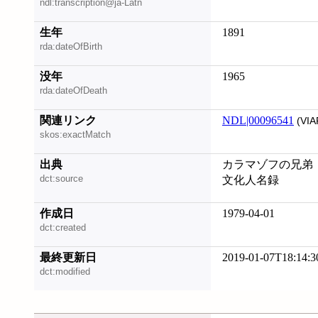
ndl:transcription@ja-Latn
生年
1891
rda:dateOfBirth
没年
1965
rda:dateOfDeath
関連リンク
NDL|00096541
(VIA
skos:exactMatch
出典
カラマゾフの兄弟
dct:source
文化人名録
作成日
1979-04-01
dct:created
最終更新日
2019-01-07T18:14:3
dct:modified