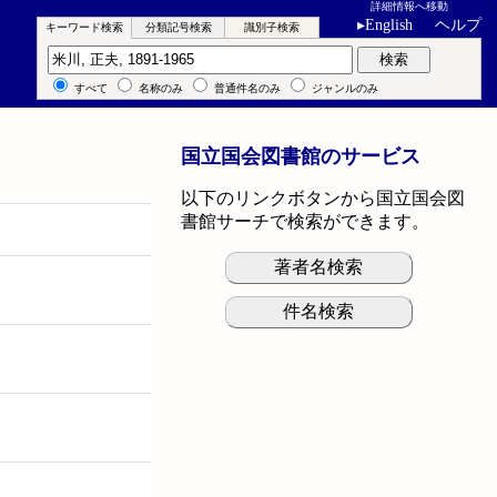
詳細情報へ移動
▸
English
ヘルプ
キーワード検索
分類記号検索
識別子検索
キーワード検索
検索
すべて
名称のみ
普通件名のみ
ジャンルのみ
国立国会図書館のサービス
以下のリンクボタンから国立国会図
書館サーチで検索ができます。
著者名検索
件名検索