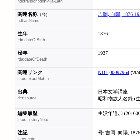
ndl:transcription@ja-Latn
関連名称
吉岡, 向陽, 1876-19
（号）
ndl:artName
生年
1876
rda:dateOfBirth
没年
1937
rda:dateOfDeath
関連リンク
NDL|00097964
(VIA
skos:exactMatch
出典
日本文学講座
dct:source
昭和物故人名録 (生
編集履歴
生没年追加 (201606
skos:historyNote
注記
号: 吉岡, 向陽, 1876
skos:note