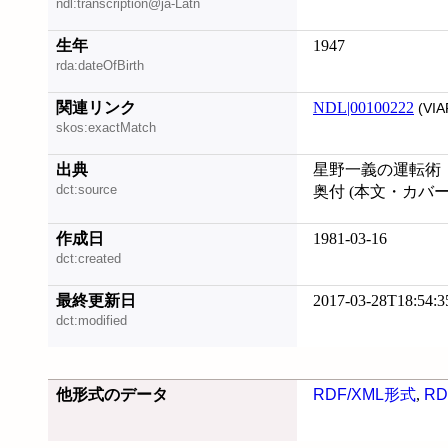
ndl:transcription@ja-Latn
生年
1947
rda:dateOfBirth
関連リンク
NDL|00100222
(VIA
skos:exactMatch
出典
星野一義の運転術
dct:source
奥付 (本文・カバ
作成日
1981-03-16
dct:created
最終更新日
2017-03-28T18:54:3
dct:modified
他形式のデータ
RDF/XML形式
,
RD