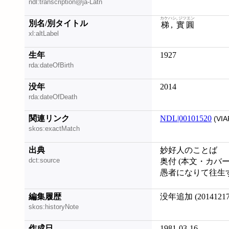
ndl:transcription@ja-Latn
カケハシ, ジツエン
別名/別タイトル
梯, 實圓
xl:altLabel
生年
1927
rda:dateOfBirth
没年
2014
rda:dateOfDeath
関連リンク
NDL|00101520
(VIA
skos:exactMatch
出典
妙好人のことば
dct:source
奥付 (本文・カバ
愚者になりて往生す, 2
編集履歴
没年追加 (20141217
skos:historyNote
作成日
1981-03-16