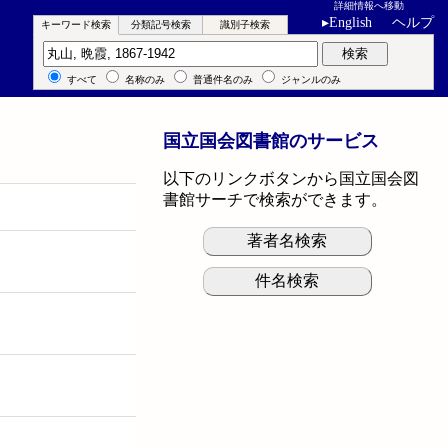
詳細情報へ移動
▸
English
ヘルプ
キーワード検索
分類記号検索
識別子検索
キーワード検索
検索
すべて
名称のみ
普通件名のみ
ジャンルのみ
国立国会図書館のサービス
以下のリンクボタンから国立国会図
書館サーチで検索ができます。
著者名検索
件名検索