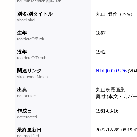
ndl:transcription@ja-Latn
別名/別タイトル
丸山, 健作
（本名）
xl:altLabel
生年
1867
rda:dateOfBirth
没年
1942
rda:dateOfDeath
関連リンク
NDL|00103276
(VIA
skos:exactMatch
出典
丸山晩霞画集
dct:source
奥付 (本文・カバ
作成日
1981-03-16
dct:created
最終更新日
2022-12-28T08:19:4
dct:modified