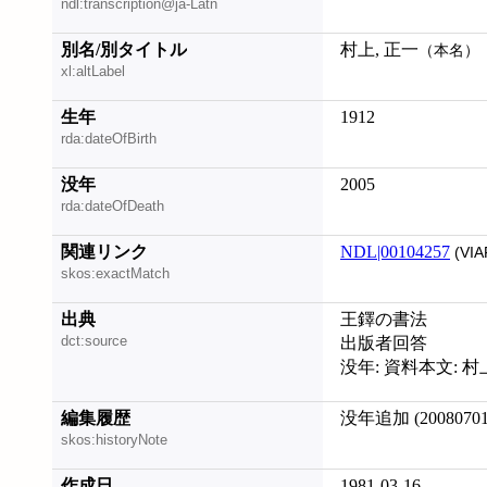
ndl:transcription@ja-Latn
別名/別タイトル
村上, 正一
（本名）
xl:altLabel
生年
1912
rda:dateOfBirth
没年
2005
rda:dateOfDeath
関連リンク
NDL|00104257
(VIA
skos:exactMatch
出典
王鐸の書法
dct:source
出版者回答
没年: 資料本文: 村
編集履歴
没年追加 (20080701
skos:historyNote
作成日
1981-03-16