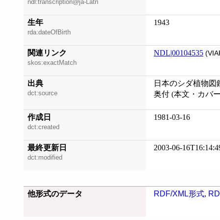
ndl:transcription@ja-Latn
生年
1943
rda:dateOfBirth
関連リンク
NDL|00104535
(VIA
skos:exactMatch
出典
日本のシダ植物図
dct:source
奥付 (本文・カバ
作成日
1981-03-16
dct:created
最終更新日
2003-06-16T16:14:4
dct:modified
他形式のデータ
RDF/XML形式
,
RD