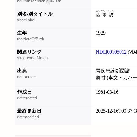
ndl:transcription@ja-Latn
ニシザワ, マモル
別名/別タイトル
西澤, 護
xl:altLabel
生年
1929
rda:dateOfBirth
関連リンク
NDL|00105012
(VIA
skos:exactMatch
出典
胃疾患診断図譜
dct:source
奥付 (本文・カバ
作成日
1981-03-16
dct:created
最終更新日
2025-12-16T09:37:1
dct:modified