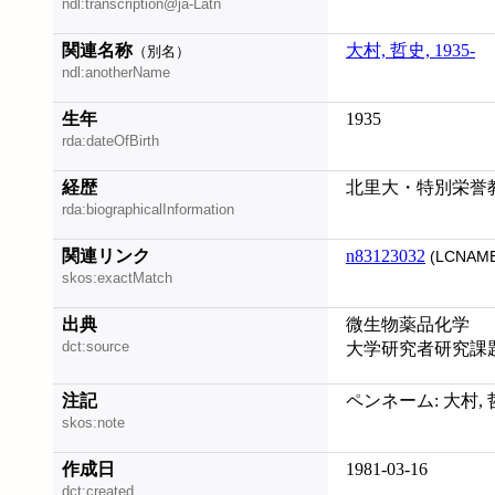
ndl:transcription@ja-Latn
関連名称
大村, 哲史, 1935-
（別名）
ndl:anotherName
生年
1935
rda:dateOfBirth
経歴
北里大・特別栄誉
rda:biographicalInformation
関連リンク
n83123032
(LCNAME
skos:exactMatch
出典
微生物薬品化学
dct:source
大学研究者研究課
注記
ペンネーム: 大村, 哲史
skos:note
作成日
1981-03-16
dct:created