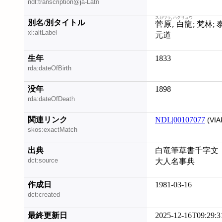
ndl:transcription@ja-Latn
スガワラ, ハクリュウ
別名/別タイトル
菅原, 白龍
; 梵林; 泰嶽; 日本隠士; 菅原, 天道; 菅原, 道雄; 菅原,
xl:altLabel
元道
生年
1833
rda:dateOfBirth
没年
1898
rda:dateOfDeath
関連リンク
NDL|00107077
(VIA
skos:exactMatch
出典
白竜筆草書千字文
dct:source
大人名事典
作成日
1981-03-16
dct:created
最終更新日
2025-12-16T09:29:3