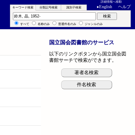
詳細情報へ移動
▸
English
ヘルプ
キーワード検索
分類記号検索
識別子検索
キーワード検索
検索
すべて
名称のみ
普通件名のみ
ジャンルのみ
国立国会図書館のサービス
以下のリンクボタンから国立国会図
書館サーチで検索ができます。
著者名検索
件名検索