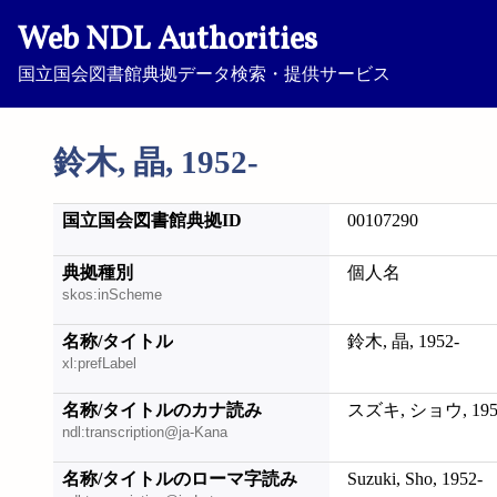
Web NDL Authorities
国立国会図書館典拠データ検索・提供サービス
鈴木, 晶, 1952-
国立国会図書館典拠ID
00107290
典拠種別
個人名
skos:inScheme
名称/タイトル
鈴木, 晶, 1952-
xl:prefLabel
名称/タイトルのカナ読み
スズキ, ショウ, 195
ndl:transcription@ja-Kana
名称/タイトルのローマ字読み
Suzuki, Sho, 1952-