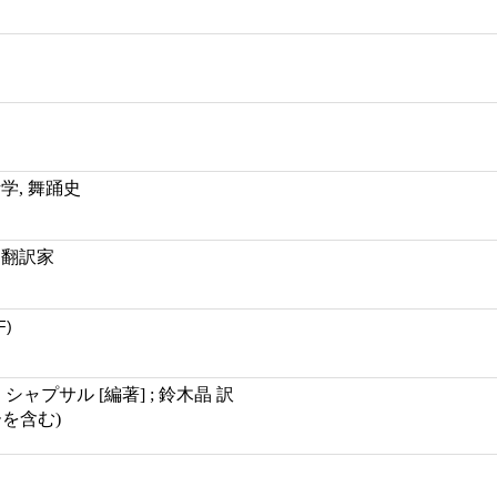
）
学, 舞踊史
 翻訳家
F)
シャプサル [編著] ; 鈴木晶 訳
ーを含む)