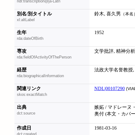
ndl:transcription@ja-Latn
別名/別タイトル
鈴木, 喜久男
（本名
xl:altLabel
生年
1952
rda:dateOfBirth
専攻
文学批評, 精神分析
rda:fieldOfActivityOfThePerson
経歴
法政大学名誉教授,
rda:biographicalInformation
関連リンク
NDL|00107290
(VIA
skos:exactMatch
出典
嫉妬 / マドレーヌ・
dct:source
奥付 (本文・カバ
作成日
1981-03-16
dct:created