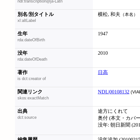
ndl:transcription@ja-Latn
別名/別タイトル
横松, 和夫
（本名）
xl:altLabel
生年
1947
rda:dateOfBirth
没年
2010
rda:dateOfDeath
著作
日高
is dct:creator of
関連リンク
NDL|00108132
(VIA
skos:exactMatch
出典
途方にくれて
dct:source
奥付 (本文・カバ
没年: 朝日新聞 (2010
編集履歴
没年追加 (20100215