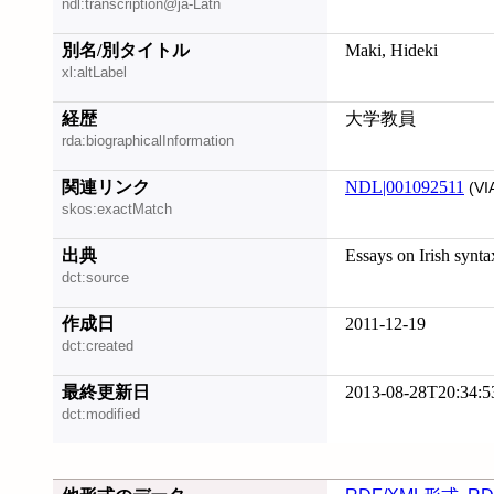
ndl:transcription@ja-Latn
別名/別タイトル
Maki, Hideki
xl:altLabel
経歴
大学教員
rda:biographicalInformation
関連リンク
NDL|001092511
(VI
skos:exactMatch
出典
Essays on Irish synta
dct:source
作成日
2011-12-19
dct:created
最終更新日
2013-08-28T20:34:5
dct:modified