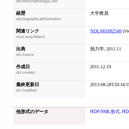
ndl:transcription@ja-Latn
経歴
大学教員
rda:biographicalInformation
関連リンク
NDL|001092549
(VI
skos:exactMatch
出典
熱力学, 2011.11
dct:source
作成日
2011-12-19
dct:created
最終更新日
2013-08-28T20:34:5
dct:modified
他形式のデータ
RDF/XML形式
,
RD