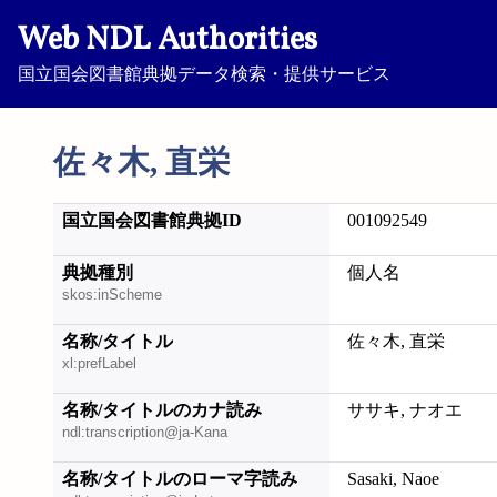
Web NDL Authorities
国立国会図書館典拠データ検索・提供サービス
佐々木, 直栄
国立国会図書館典拠ID
001092549
典拠種別
個人名
skos:inScheme
名称/タイトル
佐々木, 直栄
xl:prefLabel
名称/タイトルのカナ読み
ササキ, ナオエ
ndl:transcription@ja-Kana
名称/タイトルのローマ字読み
Sasaki, Naoe