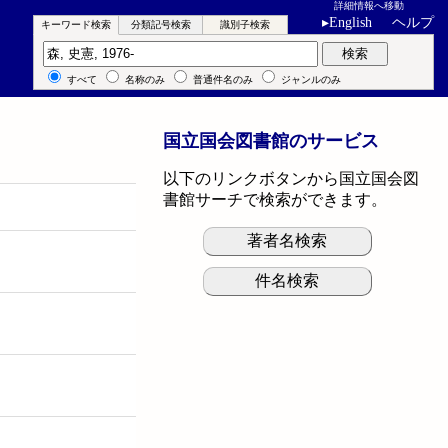
詳細情報へ移動
▸
English
ヘルプ
キーワード検索
分類記号検索
識別子検索
キーワード検索
検索
すべて
名称のみ
普通件名のみ
ジャンルのみ
国立国会図書館のサービス
以下のリンクボタンから国立国会図
書館サーチで検索ができます。
著者名検索
件名検索