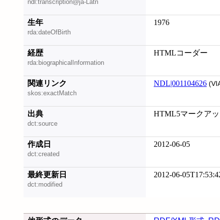
ndl:transcription@ja-Latn
生年
1976
rda:dateOfBirth
経歴
HTMLコーダー
rda:biographicalInformation
関連リンク
NDL|001104626
(VI
skos:exactMatch
出典
HTML5マークアップ入
dct:source
作成日
2012-06-05
dct:created
最終更新日
2012-06-05T17:53:4
dct:modified