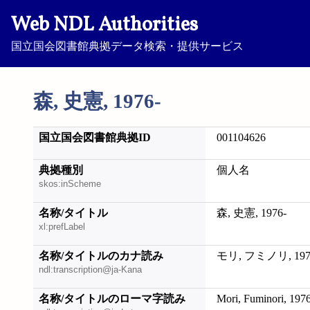
Web NDL Authorities
国立国会図書館典拠データ検索・提供サービス
森, 史憲, 1976-
国立国会図書館典拠ID
001104626
典拠種別
個人名
skos:inScheme
名称/タイトル
森, 史憲, 1976-
xl:prefLabel
名称/タイトルのカナ読み
モリ, フミノリ, 197
ndl:transcription@ja-Kana
名称/タイトルのローマ字読み
Mori, Fuminori, 197