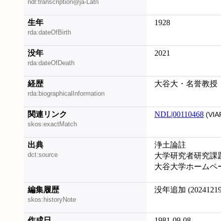
ndl:transcription@ja-Latn
生年
1928
rda:dateOfBirth
没年
2021
rda:dateOfDeath
経歴
大谷大・名誉教授
rda:biographicalInformation
関連リンク
NDL|00110468
(VIA
skos:exactMatch
出典
浄土論註
dct:source
大学研究者研究課
大谷大学ホームページ (
編集履歴
没年追加 (20241219
skos:historyNote
作成日
1981-09-08