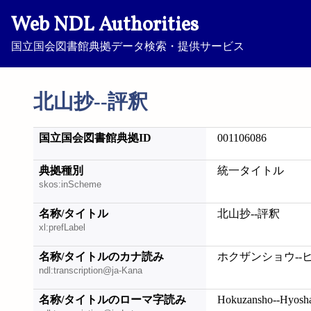
Web NDL Authorities
国立国会図書館典拠データ検索・提供サービス
北山抄--評釈
国立国会図書館典拠ID
001106086
典拠種別
統一タイトル
skos:inScheme
名称/タイトル
北山抄--評釈
xl:prefLabel
名称/タイトルのカナ読み
ホクザンショウ--
ndl:transcription@ja-Kana
名称/タイトルのローマ字読み
Hokuzansho--Hyosh