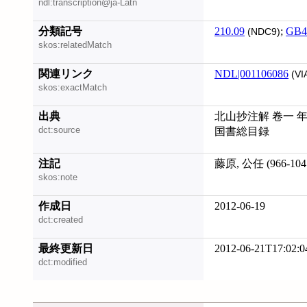
ndl:transcription@ja-Latn
分類記号
210.09
;
GB4
(NDC9)
skos:relatedMatch
関連リンク
NDL|001106086
(VI
skos:exactMatch
出典
北山抄注解 卷一 年中
dct:source
国書総目録
注記
藤原, 公任 (966-1
skos:note
作成日
2012-06-19
dct:created
最終更新日
2012-06-21T17:02:0
dct:modified