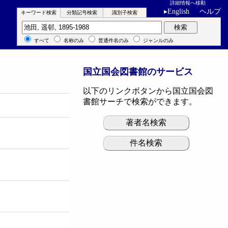
詳細情報へ移動
▸
English
ヘルプ
キーワード検索
分類記号検索
識別子検索
キーワード検索
検索
すべて
名称のみ
普通件名のみ
ジャンルのみ
国立国会図書館のサービス
以下のリンクボタンから国立国会図
書館サーチで検索ができます。
著者名検索
件名検索