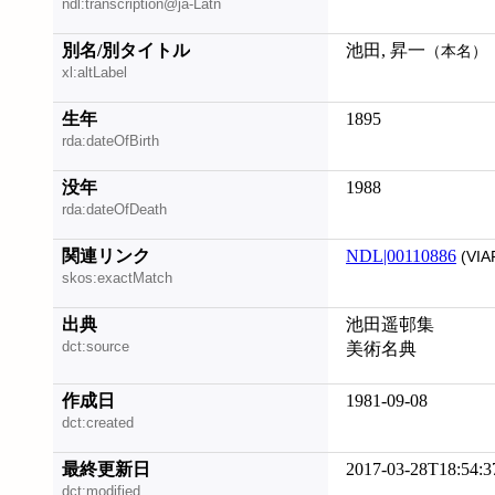
ndl:transcription@ja-Latn
別名/別タイトル
池田, 昇一
（本名）
xl:altLabel
生年
1895
rda:dateOfBirth
没年
1988
rda:dateOfDeath
関連リンク
NDL|00110886
(VIA
skos:exactMatch
出典
池田遥邨集
dct:source
美術名典
作成日
1981-09-08
dct:created
最終更新日
2017-03-28T18:54:3
dct:modified