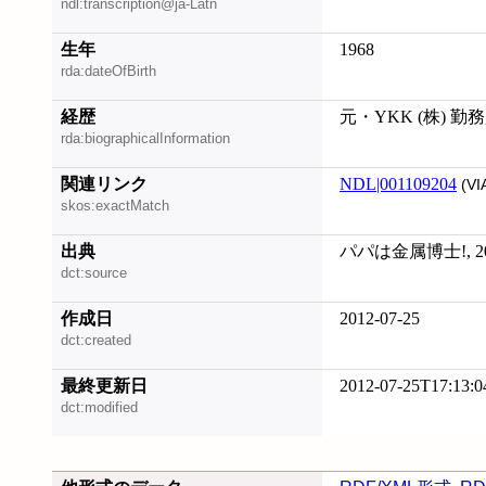
ndl:transcription@ja-Latn
生年
1968
rda:dateOfBirth
経歴
元・YKK (株) 勤務
rda:biographicalInformation
関連リンク
NDL|001109204
(VI
skos:exactMatch
出典
パパは金属博士!, 20
dct:source
作成日
2012-07-25
dct:created
最終更新日
2012-07-25T17:13:0
dct:modified