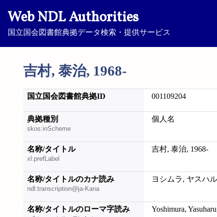
Web NDL Authorities
国立国会図書館典拠データ検索・提供サービス
吉村, 泰治, 1968-
国立国会図書館典拠ID
001109204
典拠種別
個人名
skos:inScheme
名称/タイトル
吉村, 泰治, 1968-
xl:prefLabel
名称/タイトルのカナ読み
ヨシムラ, ヤスハル, 
ndl:transcription@ja-Kana
名称/タイトルのローマ字読み
Yoshimura, Yasuharu