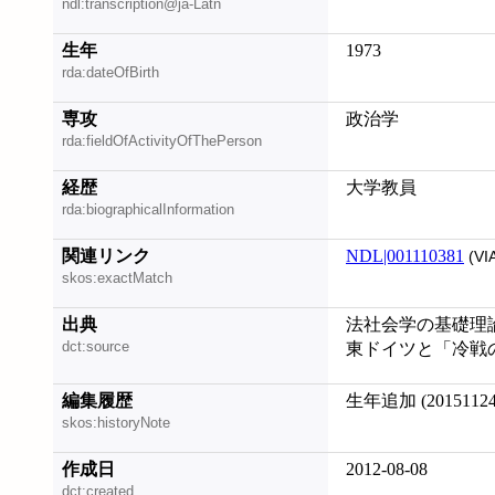
ndl:transcription@ja-Latn
生年
1973
rda:dateOfBirth
専攻
政治学
rda:fieldOfActivityOfThePerson
経歴
大学教員
rda:biographicalInformation
関連リンク
NDL|001110381
(VI
skos:exactMatch
出典
法社会学の基礎理論, 
dct:source
東ドイツと「冷戦の起源」
編集履歴
生年追加 (20151124
skos:historyNote
作成日
2012-08-08
dct:created