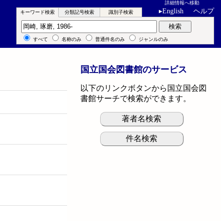
詳細情報へ移動
▸
English
ヘルプ
キーワード検索
分類記号検索
識別子検索
キーワード検索
検索
すべて
名称のみ
普通件名のみ
ジャンルのみ
国立国会図書館のサービス
以下のリンクボタンから国立国会図
書館サーチで検索ができます。
著者名検索
件名検索