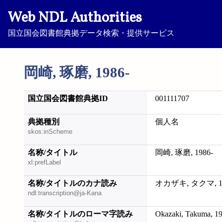
Web NDL Authorities
国立国会図書館典拠データ検索・提供サービス
岡崎, 琢磨, 1986-
国立国会図書館典拠ID
001111707
典拠種別
個人名
skos:inScheme
名称/タイトル
岡崎, 琢磨, 1986-
xl:prefLabel
名称/タイトルのカナ読み
オカザキ, タクマ, 19
ndl:transcription@ja-Kana
名称/タイトルのローマ字読み
Okazaki, Takuma, 1