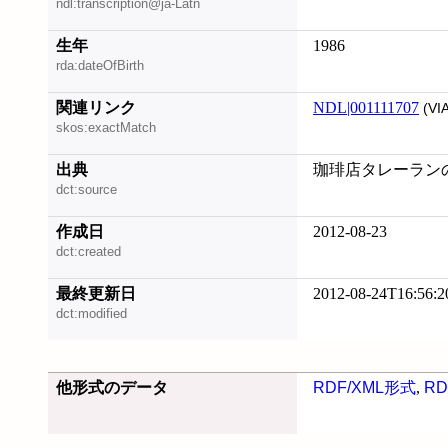
ndl:transcription@ja-Latn
生年
1986
rda:dateOfBirth
関連リンク
NDL|001111707
(VI
skos:exactMatch
出典
珈琲店タレーランの事件
dct:source
作成日
2012-08-23
dct:created
最終更新日
2012-08-24T16:56:2
dct:modified
他形式のデータ
RDF/XML形式
,
RD