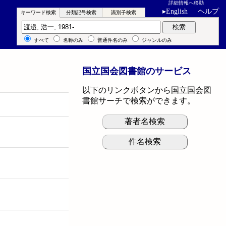
詳細情報へ移動
▸
English
ヘルプ
キーワード検索
分類記号検索
識別子検索
キーワード検索
検索
すべて
名称のみ
普通件名のみ
ジャンルのみ
国立国会図書館のサービス
以下のリンクボタンから国立国会図
書館サーチで検索ができます。
著者名検索
件名検索