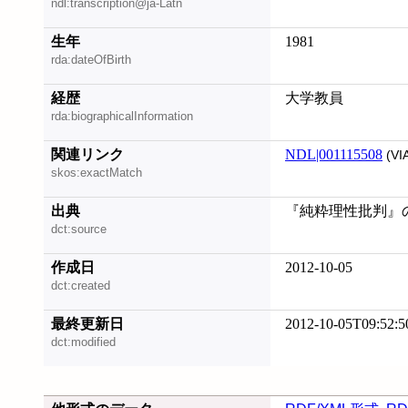
ndl:transcription@ja-Latn
生年
1981
rda:dateOfBirth
経歴
大学教員
rda:biographicalInformation
関連リンク
NDL|001115508
(VI
skos:exactMatch
出典
『純粋理性批判』の方
dct:source
作成日
2012-10-05
dct:created
最終更新日
2012-10-05T09:52:5
dct:modified