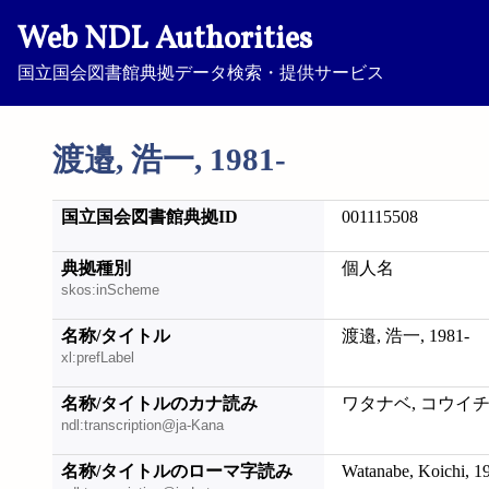
Web NDL Authorities
国立国会図書館典拠データ検索・提供サービス
渡邉, 浩一, 1981-
国立国会図書館典拠ID
001115508
典拠種別
個人名
skos:inScheme
名称/タイトル
渡邉, 浩一, 1981-
xl:prefLabel
名称/タイトルのカナ読み
ワタナベ, コウイチ, 
ndl:transcription@ja-Kana
名称/タイトルのローマ字読み
Watanabe, Koichi, 1