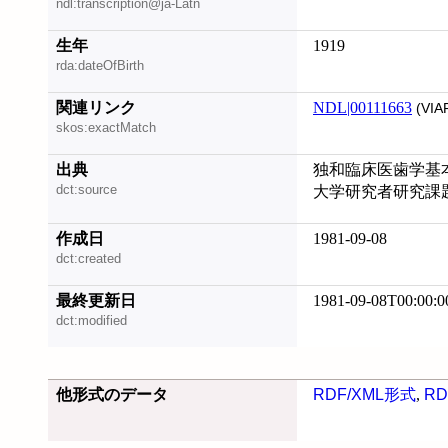
ndl:transcription@ja-Latn
生年
1919
rda:dateOfBirth
関連リンク
NDL|00111663
(VIA
skos:exactMatch
出典
独和臨床医歯学基
dct:source
大学研究者研究課
作成日
1981-09-08
dct:created
最終更新日
1981-09-08T00:00:0
dct:modified
他形式のデータ
RDF/XML形式
,
RD