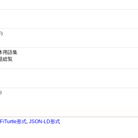
F)
本用語集
題総覧
0
F/Turtle形式
,
JSON-LD形式