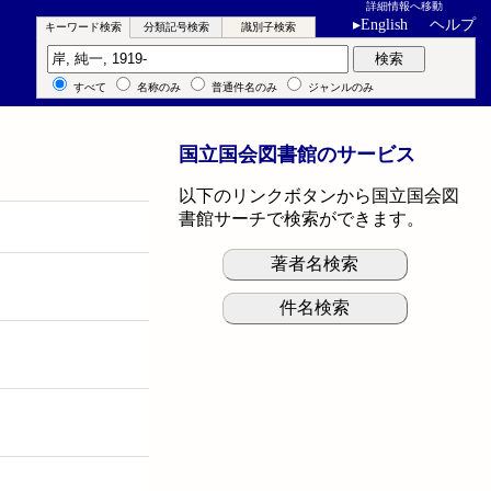
詳細情報へ移動
▸
English
ヘルプ
キーワード検索
分類記号検索
識別子検索
キーワード検索
検索
すべて
名称のみ
普通件名のみ
ジャンルのみ
国立国会図書館のサービス
以下のリンクボタンから国立国会図
書館サーチで検索ができます。
著者名検索
件名検索