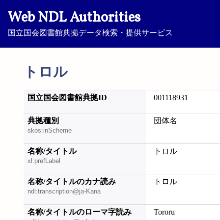
Web NDL Authorities
国立国会図書館典拠データ検索・提供サービス
トロル
国立国会図書館典拠ID
001118931
典拠種別
団体名
skos:inScheme
名称/タイトル
トロル
xl:prefLabel
名称/タイトルのカナ読み
トロル
ndl:transcription@ja-Kana
名称/タイトルのローマ字読み
Tororu