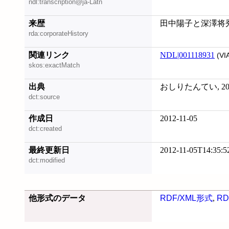
ndl:transcription@ja-Latn
来歴
田中陽子と深澤将
rda:corporateHistory
関連リンク
NDL|001118931
(VI
skos:exactMatch
出典
おしりたんてい, 201
dct:source
作成日
2012-11-05
dct:created
最終更新日
2012-11-05T14:35:5
dct:modified
他形式のデータ
RDF/XML形式
,
RD