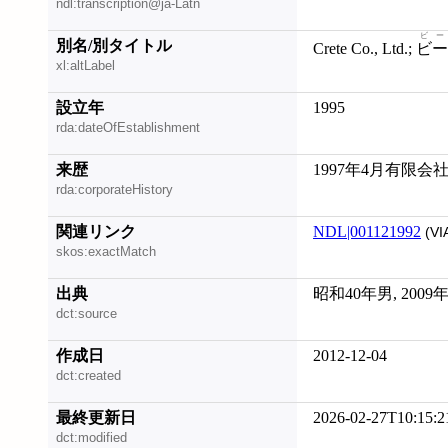
ndl:transcription@ja-Latn
ビー
別名/別タイトル
Crete Co., Ltd.;
ビー
xl:altLabel
設立年
1995
rda:dateOfEstablishment
来歴
1997年4月有限会
rda:corporateHistory
関連リンク
NDL|001121992
(VI
skos:exactMatch
出典
昭和40年男, 2009
dct:source
作成日
2012-12-04
dct:created
最終更新日
2026-02-27T10:15:2
dct:modified