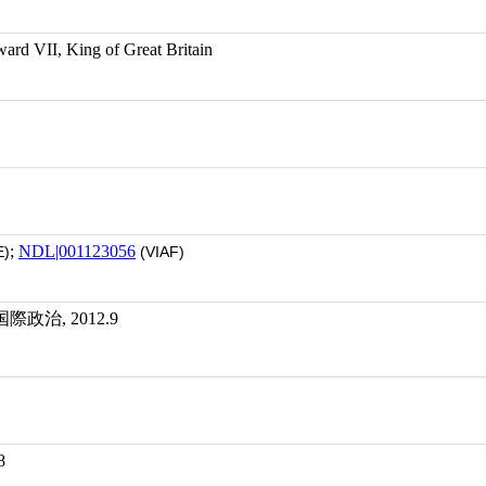
II, King of Great Britain
;
NDL|001123056
)
(VIAF)
治, 2012.9
8