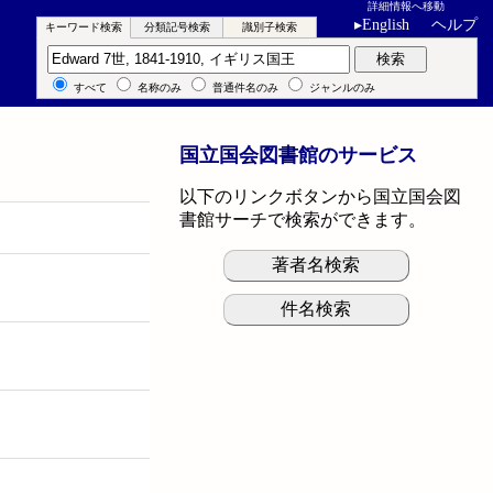
詳細情報へ移動
▸
English
ヘルプ
キーワード検索
分類記号検索
識別子検索
キーワード検索
検索
すべて
名称のみ
普通件名のみ
ジャンルのみ
国立国会図書館のサービス
以下のリンクボタンから国立国会図
書館サーチで検索ができます。
著者名検索
件名検索