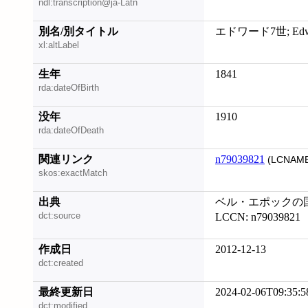
ndl:transcription@ja-Latn
別名/別タイトル
エドワード7世; Edward V
xl:altLabel
生年
1841
rda:dateOfBirth
没年
1910
rda:dateOfDeath
関連リンク
n79039821
(LCNAME
skos:exactMatch
出典
ベル・エポックの国際政
dct:source
LCCN: n79039821
作成日
2012-12-13
dct:created
最終更新日
2024-02-06T09:35:5
dct:modified