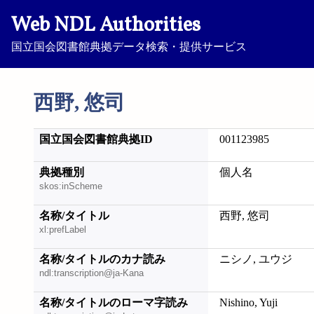
Web NDL Authorities
国立国会図書館典拠データ検索・提供サービス
西野, 悠司
国立国会図書館典拠ID
001123985
典拠種別
個人名
skos:inScheme
名称/タイトル
西野, 悠司
xl:prefLabel
名称/タイトルのカナ読み
ニシノ, ユウジ
ndl:transcription@ja-Kana
名称/タイトルのローマ字読み
Nishino, Yuji