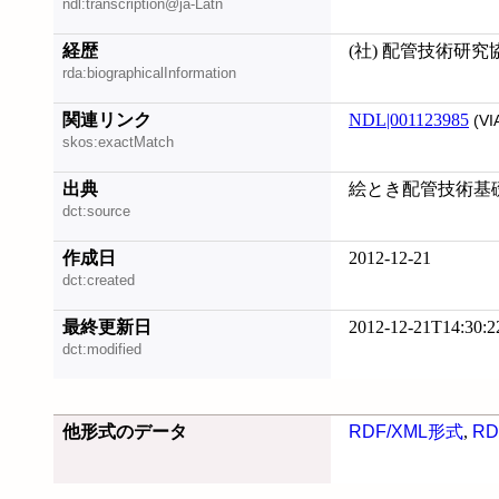
ndl:transcription@ja-Latn
経歴
(社) 配管技術研
rda:biographicalInformation
関連リンク
NDL|001123985
(VI
skos:exactMatch
出典
絵とき配管技術基礎のき
dct:source
作成日
2012-12-21
dct:created
最終更新日
2012-12-21T14:30:2
dct:modified
他形式のデータ
RDF/XML形式
,
RD